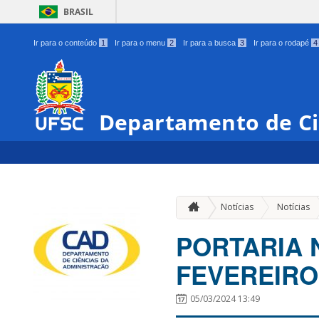
BRASIL
Ir para o conteúdo
1
Ir para o menu
2
Ir para a busca
3
Ir para o rodapé
4
Departamento de Ci
Notícias
Notícias
PORTARIA N
FEVEREIRO
05/03/2024 13:49