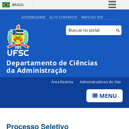
BRASIL
Simplifique!
ACESSIBILIDADE
ALTO CONTRASTE
MAPA DO SITE
Comunica BR
Participe
Acesso à informação
Legislação
Departamento de Ciências
Canais
da Administração
Área Restrita
Administradores do Site
MENU
Processo Seletivo