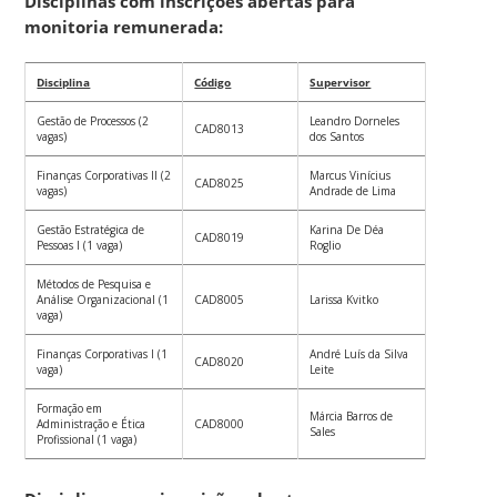
Disciplinas com inscrições abertas para
monitoria remunerada:
Disciplina
Código
Supervisor
Gestão de Processos (2
Leandro Dorneles
CAD8013
vagas)
dos Santos
Finanças Corporativas II (2
Marcus Vinícius
CAD8025
vagas)
Andrade de Lima
Gestão Estratégica de
Karina De Déa
CAD8019
Pessoas I (1 vaga)
Roglio
Métodos de Pesquisa e
Análise Organizacional (1
CAD8005
Larissa Kvitko
vaga)
Finanças Corporativas I (1
André Luís da Silva
CAD8020
vaga)
Leite
Formação em
Márcia Barros de
Administração e Ética
CAD8000
Sales
Profissional (1 vaga)