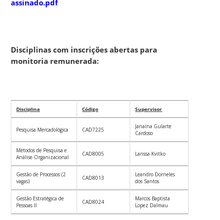
assinado.pdf
Disciplinas com inscrições abertas para
monitoria remunerada:
Disciplina
Código
Supervisor
Janaína Gularte
Pesquisa Mercadológica
CAD7225
Cardoso
Métodos de Pesquisa e
CAD8005
Larissa Kvitko
Análise Organizacional
Gestão de Processos (2
Leandro Dorneles
CAD8013
vagas)
dos Santos
Gestão Estratégica de
Marcos Baptista
CAD8024
Pessoas II
Lopez Dalmau