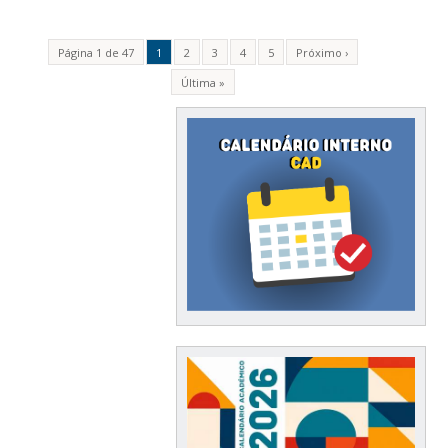
Página 1 de 47
1
2
3
4
5
Próximo ›
Última »