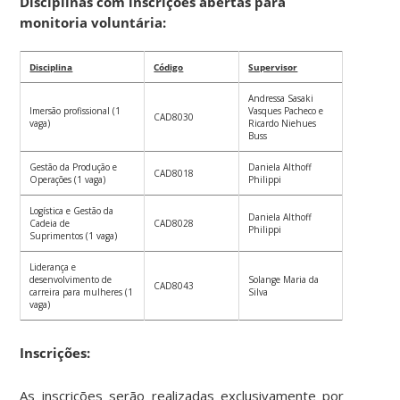
Disciplinas com inscrições abertas para
monitoria voluntária:
Disciplina
Código
Supervisor
Andressa Sasaki
Imersão profissional (1
Vasques Pacheco e
CAD8030
vaga)
Ricardo Niehues
Buss
Gestão da Produção e
Daniela Althoff
CAD8018
Operações (1 vaga)
Philippi
Logística e Gestão da
Daniela Althoff
Cadeia de
CAD8028
Philippi
Suprimentos (1 vaga)
Liderança e
desenvolvimento de
Solange Maria da
CAD8043
carreira para mulheres (1
Silva
vaga)
Inscrições:
As inscrições serão realizadas exclusivamente por