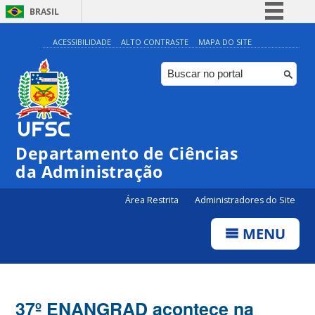
BRASIL
Simplifique!
ACESSIBILIDADE
ALTO CONTRASTE
MAPA DO SITE
Comunica BR
Participe
Acesso à informação
Legislação
Departamento de Ciências
Canais
da Administração
Área Restrita
Administradores do Site
MENU
37º ENANGRAD acontece na