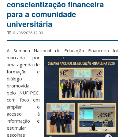
conscientização financeira
para a comunidade
universitária
01/06/2026 12:00
A Semana Nacional de Educação Financeira foi
marcada por
uma agenda de
formação e
diálogo
promovida
pelo NUFIPEC,
com foco em
ampliar o
acesso à
informação e
estimular
escolhas