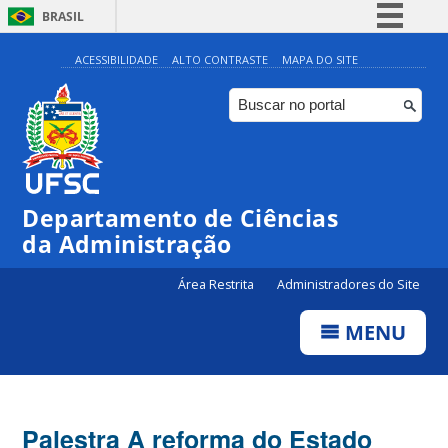
BRASIL
Simplifique!
ACESSIBILIDADE
ALTO CONTRASTE
MAPA DO SITE
Comunica BR
Participe
Acesso à informação
Legislação
Departamento de Ciências
Canais
da Administração
Área Restrita
Administradores do Site
MENU
Palestra A reforma do Estado