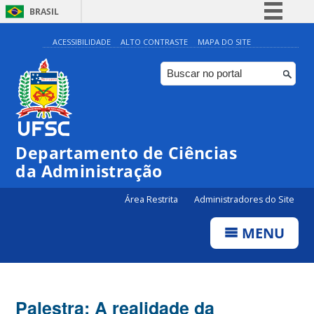
BRASIL
Simplifique!
ACESSIBILIDADE
ALTO CONTRASTE
MAPA DO SITE
Comunica BR
Participe
Acesso à informação
Legislação
Departamento de Ciências
Canais
da Administração
Área Restrita
Administradores do Site
MENU
Palestra: A realidade da