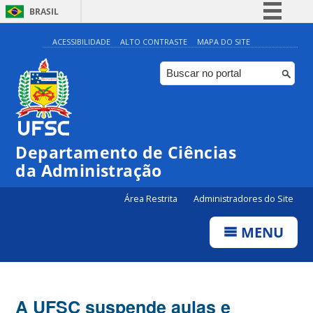
BRASIL
Simplifique!
ACESSIBILIDADE
ALTO CONTRASTE
MAPA DO SITE
Comunica BR
Participe
Acesso à informação
Legislação
Departamento de Ciências
Canais
da Administração
Área Restrita
Administradores do Site
MENU
A UFSC suspende aulas e